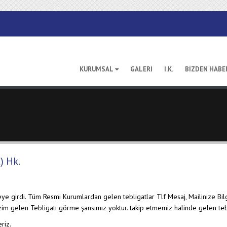
KURUMSAL
GALERİ
İ.K.
BİZDEN HABE
) Hk.
e girdi. Tüm Resmi Kurumlardan gelen tebligatlar Tlf Mesaj, Mailinize Bilgi
zim gelen Tebligatı görme şansımız yoktur. takip etmemiz halinde gelen teb
riz.