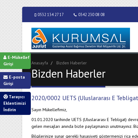
0532 134 27 17
0342 230 08 08
E-Mükellef
Anasayfa
Bizden Haberler
Girişi
Bizden Haberler
E-posta
Girişi
Tarayıcı
2020/0002 UETS (Uluslararası E Tebligat
Eklentimizi
İndirin
Sayın Mükellefimiz,
01.01.2020 tarihinde UETS (Uluslararası E Tebligat) devrey
gelen mesajları anında bizle paylaşmanızı unutmayınız. Bi
Bilgilerinize sunar gerekli hasasiyeti göstermenizi rica ede