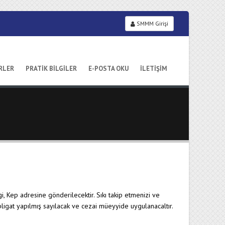
SMMM Girişi
RLER
PRATİK BİLGİLER
E-POSTA OKU
İLETİŞİM
, Kep adresine gönderilecektir. Sıkı takip etmenizi ve
ligat yapılmış sayılacak ve cezai müeyyide uygulanacaltır.