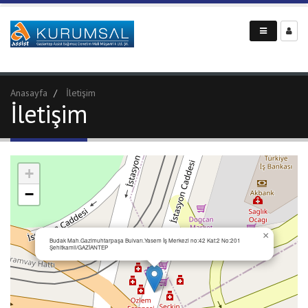
Anasayfa
İletişim
İletişim
+
−
×
Budak Mah.Gazimuhtarpaşa Bulvarı.Yasem İş Merkezi no:42 Kat:2 No:201
Şehitkamil/GAZİANTEP